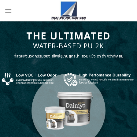
Skip
to
content
Daimyo Diamond
9H Ceramic Nano Coating For Wood
่เคยมี
เมื่อวิทยาศาสตร์ระดับนาโน ผสานกับความงามของธรรมชาติ